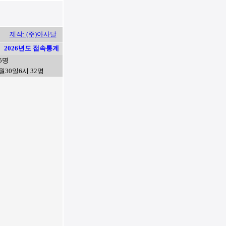
제작: (주)아사달
2026년도 접속통계
5명
월30일6시 32명