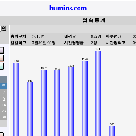
humins.com
접 속 통 계
월
총방문자
7615명
월평균
952명
하루평균
3
일일최고
5월30일 69명
시간당평균
2명
시간당최고
5
1245
1120
1096
1033
1002
993
843
토
2
9
16
23
30
283