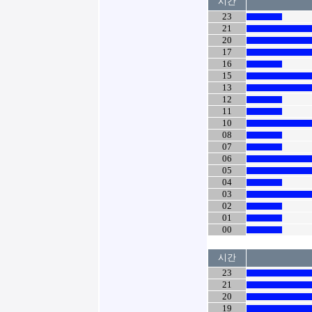
시간
23
21
20
17
16
15
13
12
11
10
08
07
06
05
04
03
02
01
00
시간
23
21
20
19