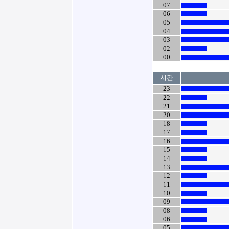
07
06
05
04
03
02
00
시간
23
22
21
20
18
17
16
15
14
13
12
11
10
09
08
06
05