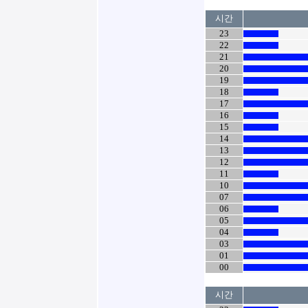
시간
23
22
21
20
19
18
17
16
15
14
13
12
11
10
07
06
05
04
03
01
00
시간