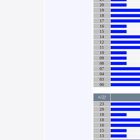
20
19
18
17
16
15
14
12
11
10
09
08
07
04
03
00
시간
23
20
19
18
16
15
13