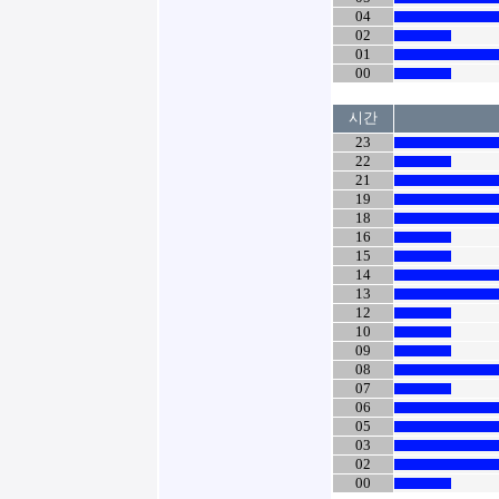
04
02
01
00
시간
23
22
21
19
18
16
15
14
13
12
10
09
08
07
06
05
03
02
00