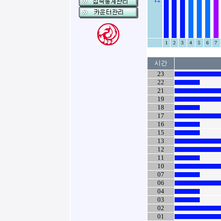
1
2
3
4
5
6
7
시간
23
22
21
19
18
17
16
15
13
12
11
10
07
06
04
03
02
01