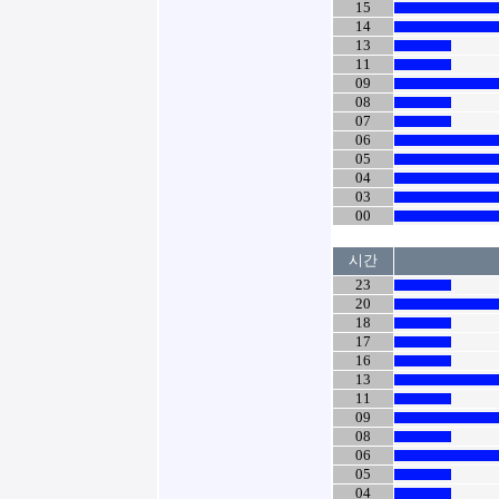
15
14
13
11
09
08
07
06
05
04
03
00
시간
23
20
18
17
16
13
11
09
08
06
05
04