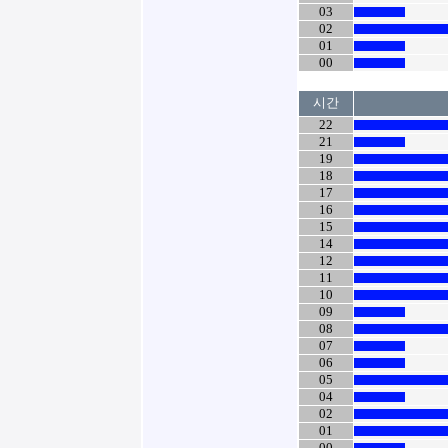
03
02
01
00
시간
22
21
19
18
17
16
15
14
12
11
10
09
08
07
06
05
04
02
01
00