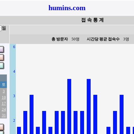
humins.com
접 속 통 계
월
총 방문자
50명
시간당 평균 접속수
3명
6
4
토
3
3
10
17
24
31
2