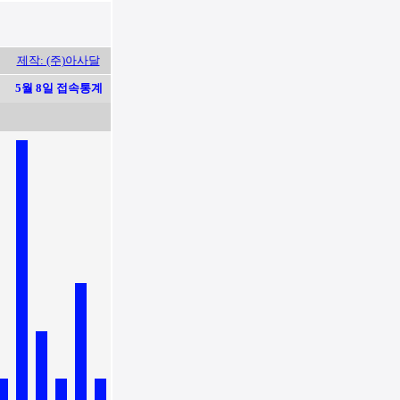
제작: (주)아사달
5월 8일 접속통계