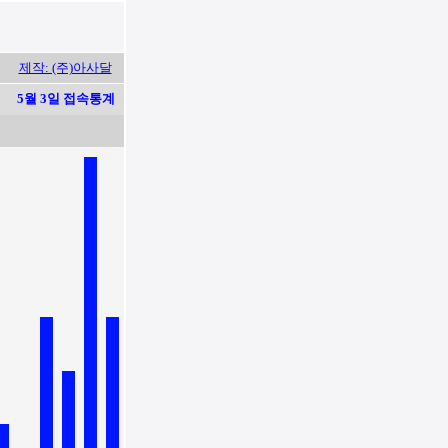
제작: (주)아사달
5월 3일 접속통계