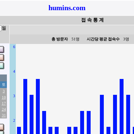
humins.com
접 속 통 계
월
총 방문자
51명
시간당 평균 접속수
3명
6
4
토
3
3
10
17
24
31
2