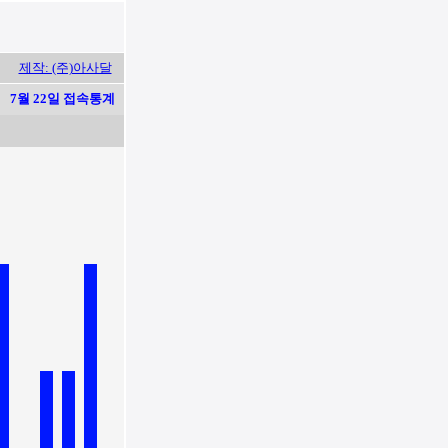
제작: (주)아사달
7월 22일 접속통계