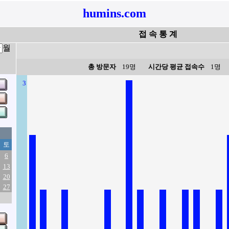
humins.com
접 속 통 계
월
총 방문자
19명
시간당 평균 접속수
1명
3
토
6
13
20
27