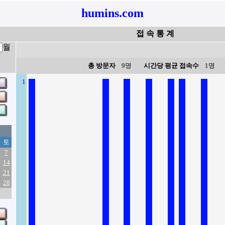
humins.com
접 속 통 계
월
총 방문자
9명
시간당 평균 접속수
1명
1
토
7
14
21
28