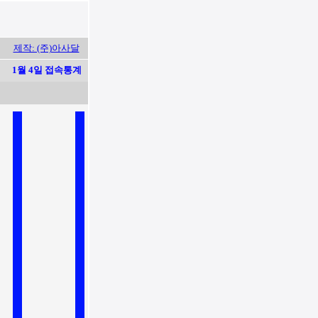
제작: (주)아사달
1월 4일 접속통계